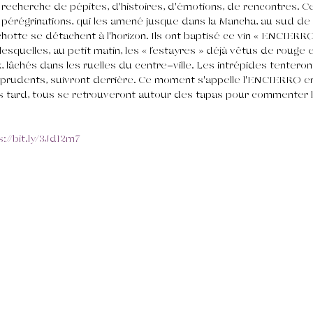
a recherche de pépites, d'histoires, d'émotions, de rencontres. C
rs pérégrinations, qui les amené jusque dans la Mancha, au sud de
hotte se détachent à l'horizon. Ils ont baptisé ce vin « ENCIERR
lesquelles, au petit matin, les « festayres » déjà vêtus de rouge e
, lâchés dans les ruelles du centre-ville. Les intrépides tenteron
s prudents, suivront derrière. Ce moment s'appelle l'ENCIERRO e
tard, tous se retrouveront autour des tapas pour commenter le
s://bit.ly/3Jd12m7