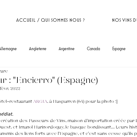
ACCUEIL / QUI SOMMES NOUS ?
NOS VINS 
Allemagne
Angleterre
Argentine
Canada
Espagne
ture
ur : "Encierro" (Espagne)
 févr. 2022
ôtel-restaurant 
ARGIA
, à Hasparren (64) pour la photo !]
𝘦́𝘥𝘪𝘢𝘵.
e création des Passeurs de Vins, maison d'importation créée par L
est, et Imanol Harinordoquy, le basque bondissant... Leurs histo
ansmis des liens forts avec l'Espagne, et c'est sans cesse qu'ils 