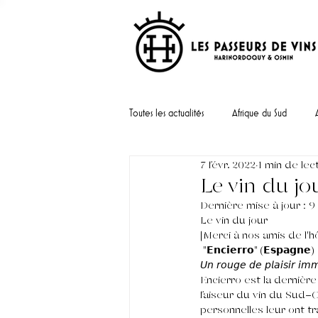
Toutes les actualités
Afrique du Sud
7 févr. 2022
1 min de lec
Portugal
Le vin du jo
Dernière mise à jour :
9
Le vin du jour 
[Merci à nos amis de l'h
 "𝗘𝗻𝗰𝗶𝗲𝗿𝗿𝗼" (𝗘𝘀𝗽𝗮𝗴𝗻𝗲)
𝘜𝘯 𝘳𝘰𝘶𝘨𝘦 𝘥𝘦 𝘱𝘭𝘢𝘪𝘴𝘪𝘳 𝘪𝘮𝘮
Encierro est la dernièr
faiseur du vin du Sud-Ou
personnelles leur ont tr