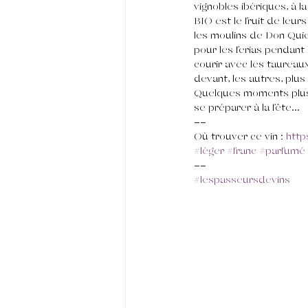
vignobles ibériques, à l
BIO est le fruit de leu
les moulins de Don Quic
pour les ferias pendant 
courir avec les taureaux
devant, les autres, plu
Quelques moments plus 
se préparer à la fête...
--
Où trouver ce vin : 
http
#léger
#franc
#parfumé
--
#lespasseursdevins