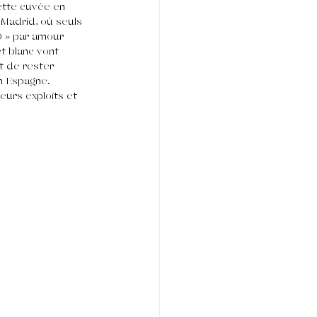
ette cuvée en 
 Madrid, où seuls 
O » par amour 
t blanc vont 
t de rester 
n Espagne. 
urs exploits et 