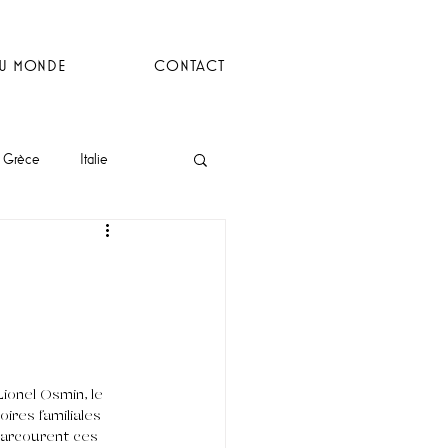
DU MONDE
CONTACT
Grèce
Italie
ionel Osmin, le 
ires familiales 
parcourent ces 