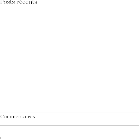
Posts récents
"Canallas" (DO Valencia -
Commentaires
Bodegas Arráez) (Espagne)
Les Passeurs de Vins -