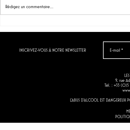
Essentiels 🇪🇸 "Canallas" (DO
Rédigez un commentaire...
Valencia - Bodegas Arráez)
Un vin recommandé aussi bien
pour les apéritifs...
"Bodegas B
de Borja -
INSCRIVEZ-VOUS À NOTRE NEWSLETTER
LES
9, rue 
Tél. : +33 (0)
www.
L'ABUS D'ALCOOL EST DANGEREUX
M
POLITIQ