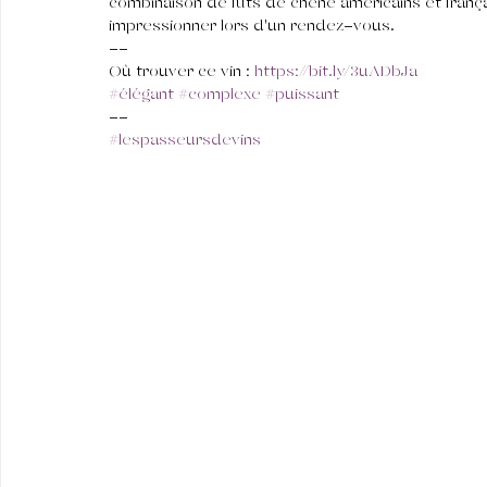
combinaison de fûts de chêne américains et françai
impressionner lors d'un rendez-vous.
--
Où trouver ce vin : 
https://bit.ly/3uADbJa
#élégant
#complexe
#puissant
--
#lespasseursdevins