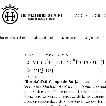
ACCUEIL / QUI S
Toutes les actualités
Afrique du Sud
Allemagne
Angleterre
9 févr. 2022
1 min de lecture
Portugal
Le vin du jour : "Berola" 
Espagne)
 Le vin du jour 
 "𝗕𝗲𝗿𝗼𝗹𝗮" (𝗗.𝟬. 𝗖𝗮𝗺𝗽𝗼 𝗱𝗲 𝗕𝗼𝗿𝗷𝗮) - 
Bodegas Bor
𝘜𝘯 𝘳𝘰𝘶𝘨𝘦 𝘴𝘦́𝘥𝘶𝘤𝘵𝘦𝘶𝘳 𝘦𝘵 𝘴𝘱𝘪𝘳𝘪𝘵𝘶𝘦𝘭 𝘦𝘯 𝘩𝘰𝘮𝘮𝘢𝘨𝘦 𝘢𝘶𝘹 
Un des derniers nés de Borsao, il rend hommage a
monastère de Veruela, berceau de la D.O. Campo d
C'est un assemblage de Grenache et de Syrah issu