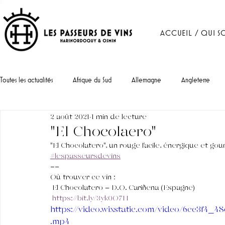
ACCUEIL / QUI S
Toutes les actualités
Afrique du Sud
Allemagne
Angleterre
2 août 2021
1 min de lecture
Portugal
"El Chocolaero"
"El Chocolatero", un rouge facile, énergique et go
#lespasseursdevins
--
Où trouver ce vin :
 El Chocolatero - D.O. Cariñena (Espagne) 
https://bit.ly/3yk0O7H
https://video.wixstatic.com/video/6ce3f4_
.mp4