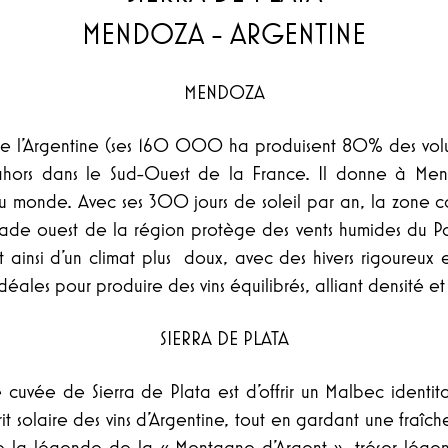
MENDOZA - ARGENTINE
MENDOZA
e l’Argentine (ses 160 000 ha produisent 80% des vol
ahors dans le Sud-Ouest de la France. Il donne à Mend
 du monde. Avec ses 300 jours de soleil par an, la zone 
açade ouest de la région protège des vents humides du Pa
nt ainsi d’un climat plus doux, avec des hivers rigoureux 
idéales pour produire des vins équilibrés, alliant densité et
SIERRA DE PLATA
 cuvée de Sierra de Plata est d’offrir un Malbec identita
rit solaire des vins d’Argentine, tout en gardant une fraî
la légende de la « Montagne d’Argent », trésor légend