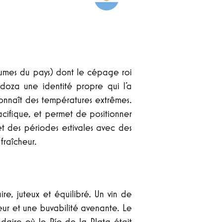
umes du pays) dont le cépage roi
oza une identité propre qui l’a
connaît des températures extrêmes.
cifique, et permet de positionner
et des périodes estivales avec des
 fraîcheur.
ire, juteux et équilibré. Un vin de
cheur et une buvabilité avenante. Le
aire où le Río de la Plata était