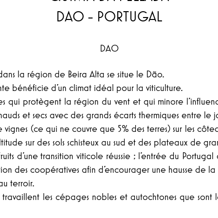
DAO - PORTUGAL
DAO
ans la région de Beira Alta se situe le Dão.
e bénéficie d’un climat idéal pour la viticulture.
qui protègent la région du vent et qui minore l’influence 
 chauds et secs avec des grands écarts thermiques entre le jo
nes (ce qui ne couvre que 5% des terres) sur les côteaux
tude sur des sols schisteux au sud et des plateaux de gran
 fruits d’une transition viticole réussie ; l'entrée du Por
ation des coopératives afin d’encourager une hausse de la q
u terroir.
ravaillent les cépages nobles et autochtones que sont la