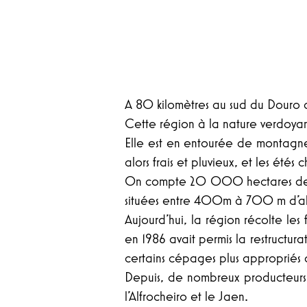
A 80 kilomètres au sud du Douro d
Cette région à la nature verdoyant
Elle est en entourée de montagnes 
alors frais et pluvieux, et les étés
On compte 20 000 hectares de vig
situées entre 400m à 700 m d’alti
Aujourd’hui, la région récolte les
en 1986 avait permis la restructur
certains cépages plus appropriés a
Depuis, de nombreux producteurs t
l'Alfrocheiro et le Jaen.