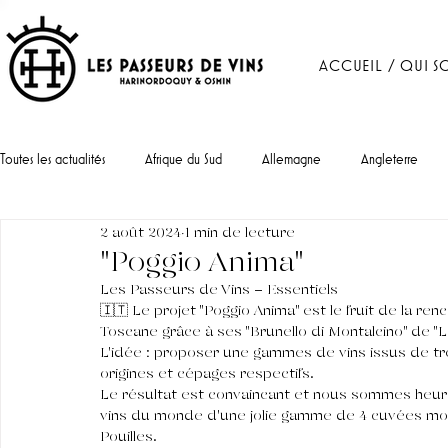
ACCUEIL / QUI S
Toutes les actualités
Afrique du Sud
Allemagne
Angleterre
2 août 2024
1 min de lecture
Portugal
"Poggio Anima"
Les Passeurs de Vins - Essentiels
🇮🇹 Le projet "Poggio Anima" est le fruit de la re
Toscane grâce à ses "Brunello di Montalcino" de "
L'idée : proposer une gammes de vins issus de très
origines et cépages respectifs. 
Le résultat est convaincant et nous sommes heure
vins du monde d'une jolie gamme de 4 cuvées mon
Pouilles.