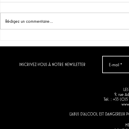
Rédigez un commentaire...
"Grenache noir" & "Chenin
Le vin du jo
Blanc & Verdelho",
Condenada
Momento (Afrique du Sud)
Artuke)
INSCRIVEZ-VOUS À NOTRE NEWSLETTER
LES
9, rue 
Tél. : +33 (0)
www.
L'ABUS D'ALCOOL EST DANGEREUX
M