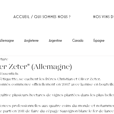
ACCUEIL / QUI SOMMES NOUS ?
NOS VINS 
Allemagne
Angleterre
Argentine
Canada
Espagne
cture
ver Zeter" (Allemagne)
Essentiels 
l’étiquette, se cachent les frères Christian et Oliver Zeter.
onnés commence officiellement en 2007 avec la mise en bouteille
cultive plusieurs hectares de vignes plantées dans les plus bell
riences professionnelles aux quatre coins du monde et notammen
le parti en 2011 de faire du cépage Sauvignon blanc le fer de lance