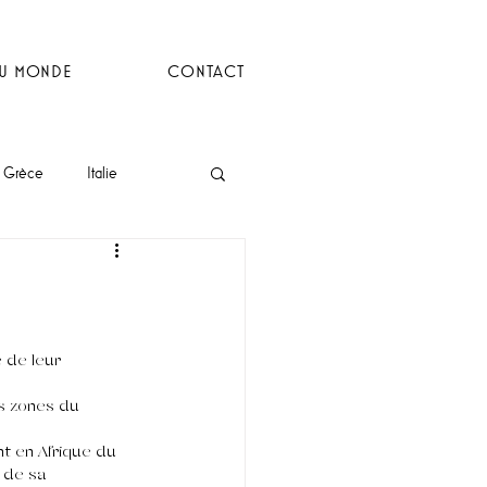
DU MONDE
CONTACT
Grèce
Italie
 de leur 
es zones du 
t en Afrique du 
 de sa 