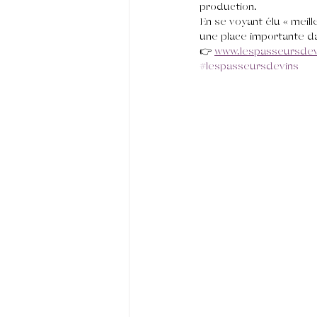
production.
En se voyant élu « meill
une place importante da
👉 
www.lespasseursdevi
#lespasseursdevins