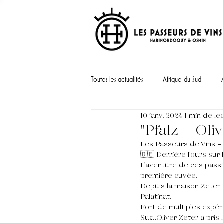
Toutes les actualités
Afrique du Sud
10 janv. 2024
1 min de le
Portugal
"Pfalz - Oli
Les Passeurs de Vins - 
🇩🇪 Derrière l’ours sur 
L’aventure de ces passi
première cuvée.
Depuis la maison Zeter 
Palatinat.
Fort de multiples expé
Sud,Oliver Zeter a pris 