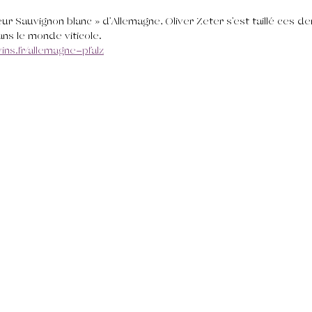
eur Sauvignon blanc » d’Allemagne, Oliver Zeter s’est taillé ces d
ns le monde viticole.
ns.fr/allemagne-pfalz