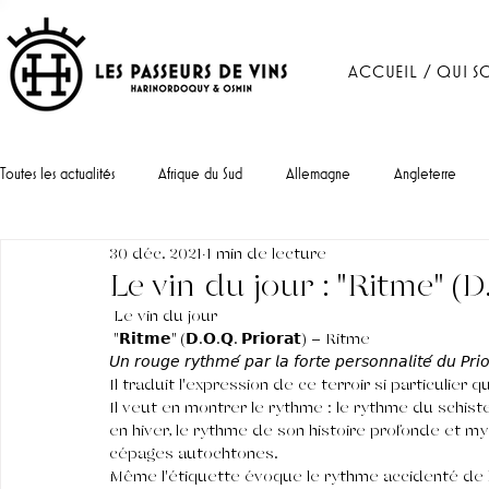
ACCUEIL / QUI S
Toutes les actualités
Afrique du Sud
Allemagne
Angleterre
30 déc. 2021
1 min de lecture
Portugal
Le vin du jour : "Ritme" (D
 Le vin du jour 
 "𝗥𝗶𝘁𝗺𝗲" (𝗗.𝗢.𝗤. 𝗣𝗿𝗶𝗼𝗿𝗮𝘁) - Ritme
𝘜𝘯 𝘳𝘰𝘶𝘨𝘦 𝘳𝘺𝘵𝘩𝘮𝘦́ 𝘱𝘢𝘳 𝘭𝘢 𝘧𝘰𝘳𝘵𝘦 𝘱𝘦𝘳𝘴𝘰𝘯𝘯𝘢𝘭𝘪𝘵𝘦́ 𝘥𝘶 𝘗𝘳𝘪𝘰
Il traduit l'expression de ce terroir si particulier q
Il veut en montrer le rythme : le rythme du schiste
en hiver, le rythme de son histoire profonde et my
cépages autochtones.
Même l'étiquette évoque le rythme accidenté de l'o