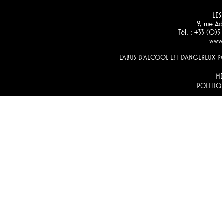
LES
9, rue 
Tél. : +33 (0)
www.
L'ABUS D'ALCOOL EST DANGEREUX
M
POLITIQ