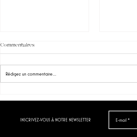
Commentaires
Rédigez un commentaire...
"Grenache noir" & "Chenin
Le vin du jo
Blanc & Verdelho",
Condenada
Momento (Afrique du Sud)
Artuke)
INSCRIVEZ-VOUS À NOTRE NEWSLETTER