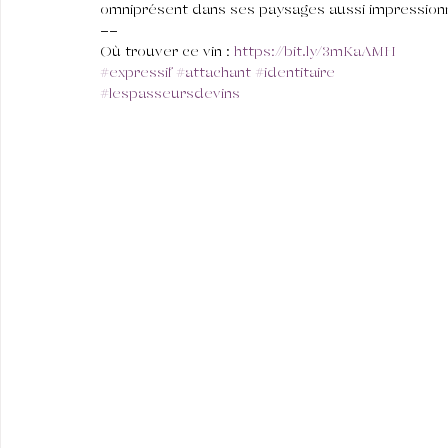
omniprésent dans ses paysages aussi impressionn
--
Où trouver ce vin : 
https://bit.ly/3mKaAMH
#expressif
#attachant
#identitaire
#lespasseursdevins