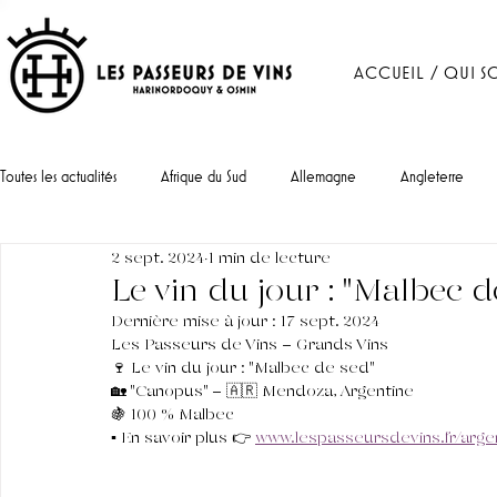
ACCUEIL / QUI S
Toutes les actualités
Afrique du Sud
Allemagne
Angleterre
2 sept. 2024
1 min de lecture
Portugal
Le vin du jour : "Malbec d
Dernière mise à jour :
17 sept. 2024
Les Passeurs de Vins - Grands Vins
🍷 Le vin du jour : "Malbec de sed"
🏡 "Canopus" - 🇦🇷 Mendoza, Argentine
🍇 100 % Malbec
▪︎ En savoir plus 👉 
www.lespasseursdevins.fr/arg