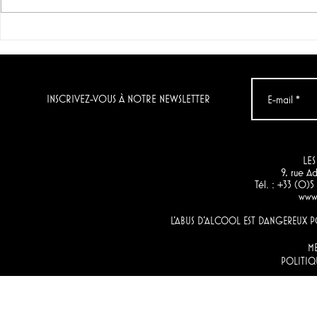
"Grenache noir" & "Chenin
Le vin du jo
Blanc & Verdelho",
Condenada
Momento (Afrique du Sud)
Artuke)
INSCRIVEZ-VOUS À NOTRE NEWSLETTER
LES
9, rue 
Tél. : +33 (0)
www.
L'ABUS D'ALCOOL EST DANGEREUX
M
POLITIQ