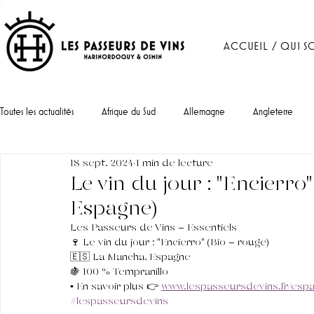
ACCUEIL / QUI S
Toutes les actualités
Afrique du Sud
Allemagne
Angleterre
18 sept. 2024
1 min de lecture
Portugal
Le vin du jour : "Encierro
Espagne)
Les Passeurs de Vins - Essentiels 
🍷 Le vin du jour : "Encierro" (Bio - rouge)
🇪🇸 La Mancha, Espagne
🍇 100 % Tempranillo
▪︎ En savoir plus 👉 
www.lespasseursdevins.fr/esp
#lespasseursdevins