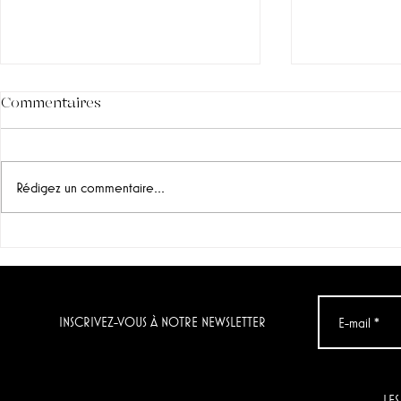
Commentaires
Rédigez un commentaire...
"Grenache noir" & "Chenin
Le vin du jo
Blanc & Verdelho",
Condenada
Momento (Afrique du Sud)
Artuke)
INSCRIVEZ-VOUS À NOTRE NEWSLETTER
LES