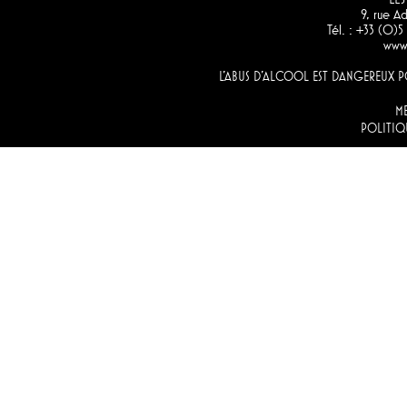
9, rue 
Tél. : +33 (0)
www.
L'ABUS D'ALCOOL EST DANGEREUX
M
POLITIQ