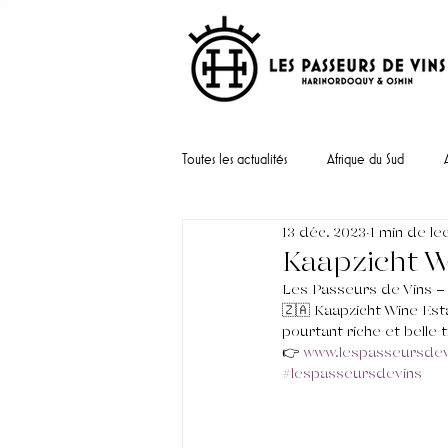
Toutes les actualités
Afrique du Sud
13 déc. 2023
1 min de le
Portugal
Kaapzicht W
Les Passeurs de Vins - 
🇿🇦 Kaapzicht Wine Esta
pourtant riche et belle t
👉 
www.lespasseursdevi
#lespasseursdevins