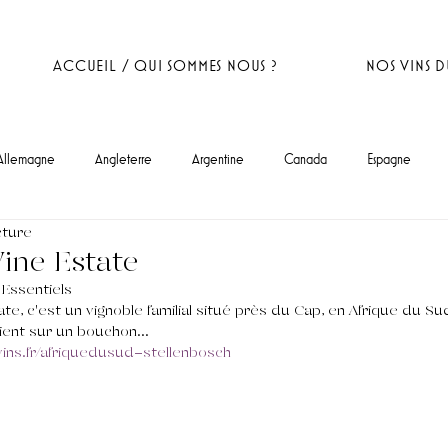
ACCUEIL / QUI SOMMES NOUS ?
NOS VINS 
Allemagne
Angleterre
Argentine
Canada
Espagne
cture
ine Estate
Essentiels 
te, c'est un vignoble familial situé près du Cap, en Afrique du Sud,
ient sur un bouchon... 
ns.fr/afriquedusud-stellenbosch