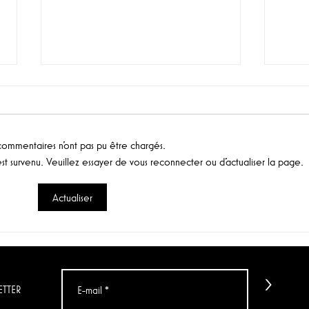
commentaires n'ont pas pu être chargés.
t survenu. Veuillez essayer de vous reconnecter ou d'actualiser la page.
Actualiser
Le vin du jour : "La
Doma
Condenada" (Bodega
(Afr
Artuke)
>
ETTER