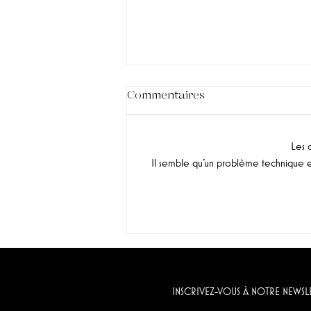
Commentaires
Les 
Il semble qu'un problème technique es
"Grenache noir" & "Chenin
Blanc & Verdelho",
Momento (Afrique du Sud)
INSCRIVEZ-VOUS À NOTRE NEWSL