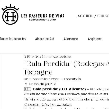
ACCUEIL / QUI S
Toutes les actualités
Afrique du Sud
Allemagne
Angleterre
2 févr. 2024
1 min de lecture
Portugal
"Bala Perdida" (Bodegas A
Espagne
@lespasseursdevins - Essentiels 
🍷 Le vin du jour 🍷
🇪🇸 "𝗕𝗮𝗹𝗮 𝗽𝗲𝗿𝗱𝗶𝗱𝗮" (𝗗.𝗢. 𝗔𝗹𝗶𝗰𝗮𝗻𝘁𝗲) - @bodeg
𝘊𝘦 𝘷𝘪𝘯 𝘩𝘢𝘳𝘮𝘰𝘯𝘪𝘦𝘶𝘹 𝘷𝘰𝘶𝘴 𝘴𝘦́𝘥𝘶𝘪𝘳𝘢 𝘱𝘢𝘳 𝘥𝘦𝘴 𝘴𝘢𝘷𝘦𝘶𝘳𝘴 
Un vin rouge au caractère bien tranché pour ce vin
Choquant à l'œil et au palais.