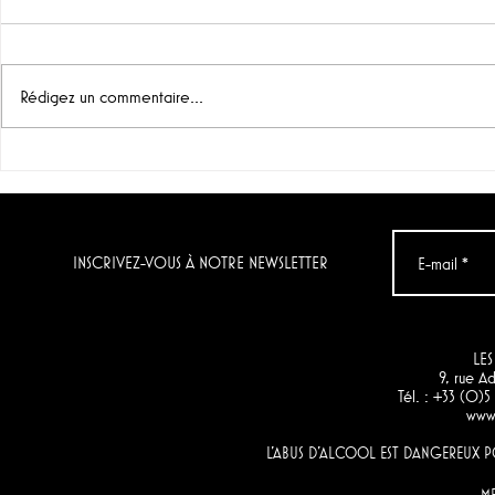
Rédigez un commentaire...
"Grenache noir" & "Chenin
Le vin du jo
Blanc & Verdelho",
Condenada
Momento (Afrique du Sud)
Artuke)
INSCRIVEZ-VOUS À NOTRE NEWSLETTER
LES
9, rue 
Tél. : +33 (0)
www.
L'ABUS D'ALCOOL EST DANGEREUX