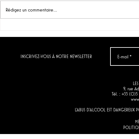
Rédigez un commentaire...
"Grenache noir" & "Chenin
Le vin du jo
Blanc & Verdelho",
Condenada
Momento (Afrique du Sud)
Artuke)
INSCRIVEZ-VOUS À NOTRE NEWSLETTER
LES
9, rue 
Tél. : +33 (0)
www.
L'ABUS D'ALCOOL EST DANGEREUX
M
POLITIQ