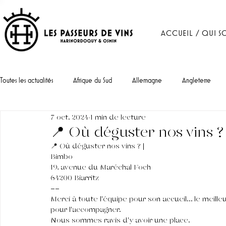
ACCUEIL / QUI S
Toutes les actualités
Afrique du Sud
Allemagne
Angleterre
7 oct. 2024
1 min de lecture
Portugal
📍 Où déguster nos vins ?
📍 Où déguster nos vins ? |
Bimbo
19, avenue du Maréchal Foch
64200 Biarritz 
--
Merci à toute l'équipe pour son accueil... le meilleu
pour l'accompagner.
Nous sommes ravis d'y avoir une place.