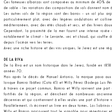
Ces fameuses albarizas sont composées au minimum de 40% de ca
de sable - les variations des compositions de sols donnent nom à d
Les autres sols de la région sont des barros - un sol plus ar
particulièrement plat, avec des légères ondulations et colline
méditerranéen, avec des étés chauds et secs, et des hivers doux
Cependant, la proximité de la mer fournit une intense rosée 
notablement le climat - le Levante, sec et chaud, qui souffle de 
depuis l’océan vers les terres.
Avec une riche histoire et des vins uniques, le Jerez est une ré
DE LA RIVA
De la Riva est un nom historique dans le Jerez, fondé en 1858 
années 70.
Mais après le décès de Manuel Antonio, la marque passa aux m
lorsque Ramiro Ibáñez (Cota 45) et Willy Pérez (Bodega Luis P
A travers ce projet commun, Ramiro et Willy ravivent une part d’
fortifiés de la région, et dénichent de nombreuses ancienne
décennies et qui contiennent à elles seules une part d’histoire 
Parallèlement, ils écrivent un livre en deux tomes, Los Sobrinos
Willy et Ramiro parcourent tout le vignoble pour répertorier e