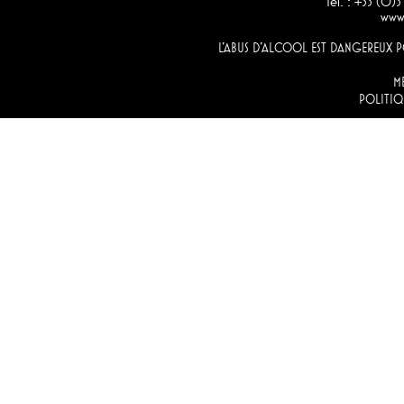
Tél. : +33 (0)
www.
L'ABUS D'ALCOOL EST DANGEREUX
M
POLITIQ